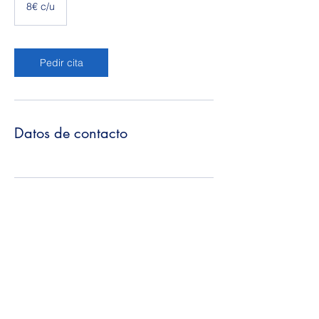
c/u
8€ c/u
Pedir cita
Datos de contacto