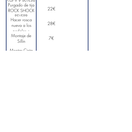
SHOCK REVERB
Purgado de tija
22€
ROCK SHOCK
REVERB
Hacer rosca
28€
nueva a los
pedales +
Montaje de
Helicoil
7€
Sillín
Montar Cinta
12€
de Manillar
7€
Montar Tija
Pedir cita
The Hospital Bike