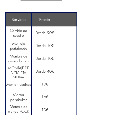
Servicio
Precio
Cambio de
Desde 90€
cuadro
Montaje
Desde 10€
portabebés
Montaje de
Desde 10€
guardabarros
MONTAJE DE
Desde 40€
BICICLETA
NUEVA
CARRETERA
10€
Montar ruedines
Montar
16€
portabultos
Montaje de
10€
mando ROCK